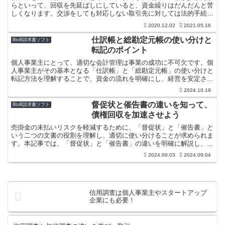
らといって、回収を先延ばしにしていると、資金繰りはだんだんと苦
しくなります。交渉をしても対応しない取引先に対しては法的手続き
も視野にいれる必要がありますが、少額の売掛金に対しての...
2020.12.02
2021.05.16
仕訳帳と総勘定元帳の使い分けと
BtoB請求書ソフト
転記のポイント
個人事業主にとって、適切な会計管理は事業の成功に不可欠です。個
人事業主がその基本となる「仕訳帳」と「総勘定元帳」の使い分けと
転記方法を理解することで、資金の流れを明確にし、経営を安定させ
ることができます。本記事では、個人事業主の方々に向けて...
2024.10.19
督促状と催告書の違いを知って、
BtoB請求書ソフト
債権回収を加速させよう
売掛金の未払いリスクを軽減するために、「督促状」と「催告書」と
いう二つの文書の役割を理解し、適切に使い分けることが求められま
す。本記事では、「督促状」と「催告書」の違いを明確に解説し、こ
れらを効果的に活用して債権回収を加速させる方法を詳しくご紹介し
2024.09.03
2024.09.04
ます。
信用調査は個人事業主やスタートアップ
企業にも必要！