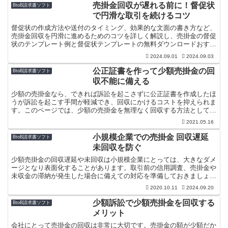
売掛金回収が遅れる前に！督促状
BtoB請求書ソフト
で円滑な取引を続けるコツ
督促状の作成方法や送付のタイミング、効果的な文面の書き方など、
売掛金回収を円滑に進めるためのコツを詳しく解説し、売掛金の督促
状のテンプレート例と督促状テンプレートの無料ダウンロードおすす
めサイトを紹介しています。
2024.09.01
2024.09.03
公正証書を作って少額売掛金の回
BtoB請求書ソフト
収不能に備える
少額の売掛金なら、できれば訴訟を起こさずに公正証書を作成したほ
うが訴訟を起こす手間が軽減でき、回収にかけるコストを抑えられま
す。このページでは、少額の売掛金を無理なく回収する方法としての
公正証書の作成方法を紹介します。
2021.05.16
小規模企業での売掛金 回収遅延
BtoB請求書ソフト
未回収を防ぐ
少額売掛金の回収遅延や未回収は小規模企業にとっては、大きなダメ
ージとなり表面化することがあります。取引前の信用調査、売掛金や
未収金の滞納が発生した場合に備えての対応を準備しておきましょ
う。
2020.10.11
2024.09.20
少額訴訟で少額売掛金を回収する
BtoB請求書ソフト
メリット
会社にとって売掛金の回収は非常に大切です。売掛金の額が少額だか