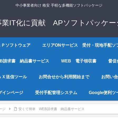
中小事業者向け 格安 手軽な多機能ソフトパッケージ
事業IT化に貢献 APソフトパッケー
ＡＰソフトウェア
エリアONサービス 受付・現地手配ソ
EB請求書 納品書サービス
WEB 電子領収書
督促
ＡＸ送信ツール
お問合せから利用開始まで
お問い合
グインページ
受付手配管理システム
Google便利
ージ
安くて簡単 WEB請求書 納品書サービス