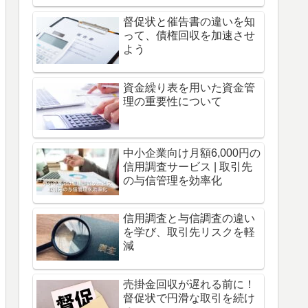
督促状と催告書の違いを知
って、債権回収を加速させ
よう
資金繰り表を用いた資金管
理の重要性について
中小企業向け月額6,000円の
信用調査サービス | 取引先
の与信管理を効率化
信用調査と与信調査の違い
を学び、取引先リスクを軽
減
売掛金回収が遅れる前に！
督促状で円滑な取引を続け