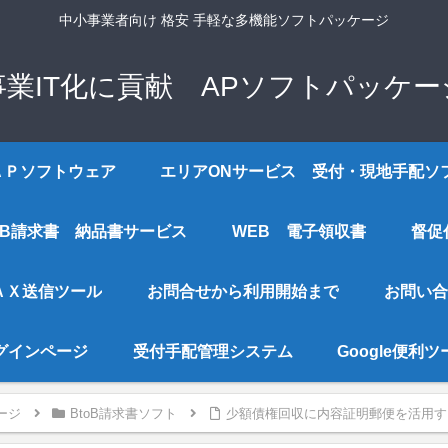
中小事業者向け 格安 手軽な多機能ソフトパッケージ
事業IT化に貢献 APソフトパッケー
ＡＰソフトウェア
エリアONサービス 受付・現地手配ソ
EB請求書 納品書サービス
WEB 電子領収書
督促
ＡＸ送信ツール
お問合せから利用開始まで
お問い合
グインページ
受付手配管理システム
Google便利
ージ
BtoB請求書ソフト
少額債権回収に内容証明郵便を活用す