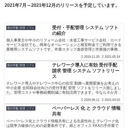
2021年7月～2021年12月のリリースを予定しています。
受付・手配管理 システム ソフト
受付手配 管理 ソフト
の紹介
個人事業主や中小のリフォーム会社・水道工事サービス会社・ロード
サービス会社でも、簡単なオペレーションと格安料金でご利用できる
業務用システムソフトです。作業スタッフ進捗管理と作業後の事務処
理までの一連の処理をワンストップで行うことができます。
2019.11.20
2021.05.14
テレワーク導入に有効 受付手配
受付手配 管理 ソフト
請求 管理 システム ソフトリリー
ス
テレワーク導入やテレワーク中心の在宅 勤務へ業態変換をお考えの
中小企業 合同様会社向けの受付手配 管理 ソフトをリリース致しまし
た。管理コストや事務経費削減に有効活用できます。今なら６か月間
無料でお試しできます。
2020.06.11
2021.04.02
ペーパーレス 化 と クラウド 情報
受付手配 管理 ソフト
共有
ペーパーレス化とクラウド情報共有による生産性向上 テレワーク化
は競争力確保のための必要条件です。紙とオフィス FAXの手作業で