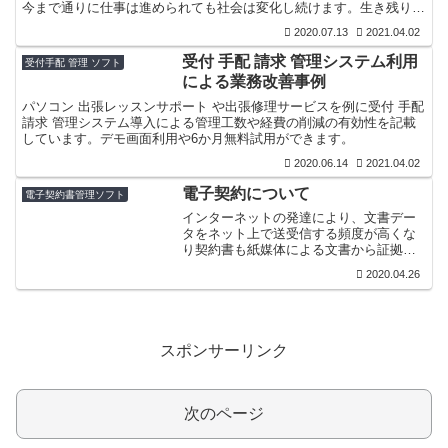
今まで通りに仕事は進められても社会は変化し続けます。生き残りに
はペーパーレス 化 と クラウド 情報共有は必須です。
2020.07.13
2021.04.02
受付 手配 請求 管理システム利用
受付手配 管理 ソフト
による業務改善事例
パソコン 出張レッスンサポート や出張修理サービスを例に受付 手配
請求 管理システム導入による管理工数や経費の削減の有効性を記載
しています。デモ画面利用や6か月無料試用ができます。
2020.06.14
2021.04.02
電子契約について
電子契約書管理ソフト
インターネットの発達により、文書デー
タをネット上で送受信する頻度が高くな
り契約書も紙媒体による文書から証拠能
力をもつデジタルデーターとして扱うた
2020.04.26
めの下記の法整備が順次行われました。
スポンサーリンク
次のページ