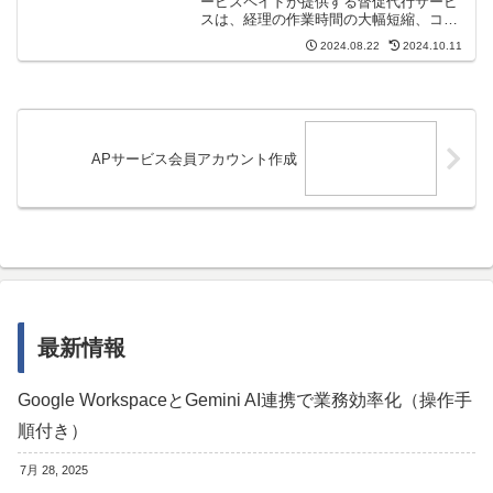
ービスペイドが提供する督促代行サービ
スは、経理の作業時間の大幅短縮、コス
ト削減、未払い金回収率の向上に貢献し
2024.08.22
2024.10.11
ます。督促代行の流れペイドが提供する
督促代行サービスは、ペイドデータベー
ス（APデータバンク）を...
APサービス会員アカウント作成
最新情報
Google WorkspaceとGemini AI連携で業務効率化（操作手
順付き）
7月 28, 2025