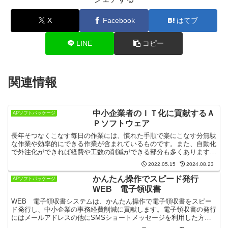
X
Facebook
はてブ
LINE
コピー
関連情報
中小企業者のＩＴ化に貢献するＡ
APソフトパッケージ
Ｐソフトウェア
長年そつなくこなす毎日の作業には、慣れた手順で楽にこなす分無駄
な作業や効率的にできる作業が含まれているものです。また、自動化
で外注化ができれば経費や工数の削減ができる部分も多くあります。
複雑で工数がかかりそうなＩＴ化も、一歩づつ進めることで...
2022.05.15
2024.08.23
かんたん操作でスピード発行
APソフトパッケージ
WEB 電子領収書
WEB 電子領収書システムは、かんたん操作で電子領収書をスピー
ド発行し、中小企業の事務経費削減に貢献します。電子領収書の発行
にはメールアドレスの他にSMSショートメッセージを利用した方法
があり利用しやすくなっています。