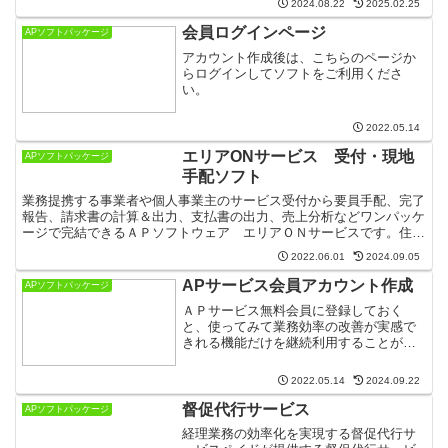
2024.08.22
2025.02.25
会員ログインページ
APソフトパッケージ
アカウント作成後は、こちらのページか
らログインしてソフトをご利用くださ
い。
2022.05.14
エリアONサービス 受付・現地
APソフトパッケージ
手配ソフト
業務提携する事業者や個人事業主のサービス受付から要員手配、完了
報告、請求書の計算＆出力、支払書の出力、売上分析などワンパッケ
ージで完結できるＡＰソフトウェア エリアＯＮサービスです。住宅
設備保守点検サービス（水道修理サービス・ 庭木剪定サービス）な
2022.06.01
2024.09.05
どの主要サービスから お墓参り代行サービス 空き屋管理サービス
などニッチなサービスにもご利用いただけます。
APサービス会員アカウント作成
APソフトパッケージ
ＡＰサービス無料会員に登録しておく
と、使ってみて業務効率の改善が実感で
きれる機能だけを継続利用することがで
きるので無駄がありません。
2022.05.14
2024.09.22
督促代行サービス
APソフトパッケージ
経理業務の効率化を実現する督促代行サ