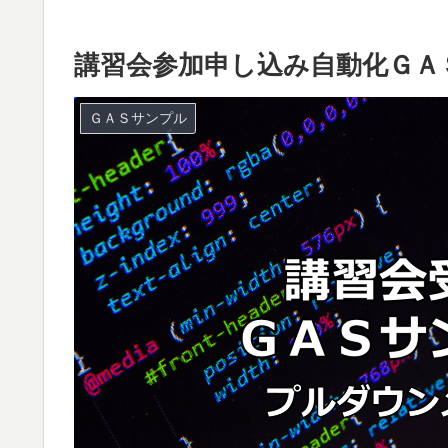
講習会参加申し込み自動化ＧＡ
ＧＡＳサンプル