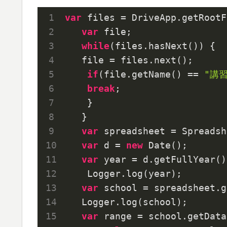
var
 files = DriveApp.getRootF
var
 file;

while
(files.hasNext()) {

   file = files.next();

if
(file.getName() == 
"講
break
;

    }

   }

var
 spreadsheet = Spreadsh
var
 d = 
new
 Date();

var
 year = d.getFullYear();
    Logger.log(year);

var
 school = spreadsheet.g
   Logger.log(school);

var
 range = school.getData