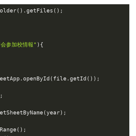
older().getFiles();

習会参加校情報"
){

eetApp.openById(file.getId());



etSheetByName(year);

Range();
