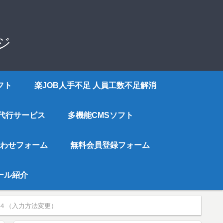
ジ
フト
楽JOB人手不足 人員工数不足解消
代行サービス
多機能CMSソフト
わせフォーム
無料会員登録フォーム
ツール紹介
４（入力方法変更）