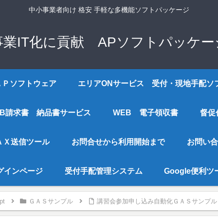
中小事業者向け 格安 手軽な多機能ソフトパッケージ
事業IT化に貢献 APソフトパッケー
ＡＰソフトウェア
エリアONサービス 受付・現地手配ソ
EB請求書 納品書サービス
WEB 電子領収書
督促
ＡＸ送信ツール
お問合せから利用開始まで
お問い合
グインページ
受付手配管理システム
Google便利
pt
ＧＡＳサンプル
講習会参加申し込み自動化ＧＡＳサンプル