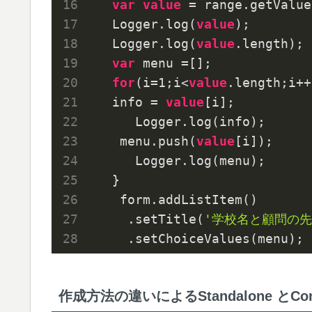
var
value
 = range.getValue
   Logger.log(
value
);

   Logger.log(
value
.length);

var
 menu =[];

for
(i=
1
;i<
value
.length;i++
   info = 
value
[i];

      Logger.log(info);

    menu.push(
value
[i]); 

      Logger.log(menu);  

   }

    form.addListItem()

     .setTitle(
'学校名と顧問の
     .setChoiceValues(menu);
作成方法の違いによるStandalone とCon