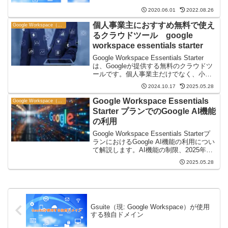
能になります。在宅ワーク効率化の上で
2020.06.01
2022.08.26
も使えるようにしておきましょう。
個人事業主におすすめ無料で使え
Google Workspace（旧 G Suite）
るクラウドツール google
workspace essentials starter
Google Workspace Essentials Starter
は、Googleが提供する無料のクラウドツ
ールです。個人事業主だけでなく、小規
模チームでも利用でき、ビジネス用メー
2024.10.17
2025.05.28
ルアドレスがあればすぐに始められま
す。この記事では、個人事業主や小規模
Google Workspace Essentials
Google Workspace（旧 G Suite）
事業者がGoogle Workspace Essentials
Starter プランでのGoogle AI機能
Starterを使い始める方法や、その特徴と
の利用
利点について詳しくご紹介します。
Google Workspace Essentials Starterプ
ランにおけるGoogle AI機能の利用につい
て解説します。AI機能の制限、2025年ア
ップデート内容、AI機能を活用したい場
2025.05.28
合の有料プランへのアップグレード選択
肢までをまとめました。
Gsuite（現: Google Workspace）が使用
する独自ドメイン