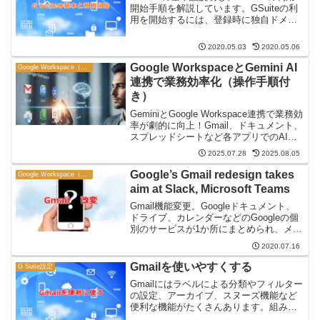
開始手順を解説しています。GSuiteの利
用を開始するには、登録時に独自ドメイ
ンが必要になります。独自ドメインを持
っていない場合は、ここで購入できま
2020.05.03
2020.05.06
す。
Google WorkspaceとGemini AI
Google Workspace（旧 G Suite）
連携で業務効率化（操作手順付
き）
GeminiとGoogle Workspace連携で業務効
率が劇的に向上！Gmail、ドキュメント、
スプレッドシートなど各アプリでのAI活
用術を具体的な操作手順付きで解説。あ
2025.07.28
2025.08.05
なたの働き方を「最強の秘書」が変革し
ます。
Google’s Gmail redesign takes
Google Workspace（旧 G Suite）
aim at Slack, Microsoft Teams
Gmail機能変更。Googleドキュメント、
ドライブ、カレンダーなどのGoogleの個
別のサービスが1か所にまとめられ、メー
ル、チャット、ビデオ通話用の会議、お
2020.07.16
よび会議室の4つのタブになる様です。
Gmailを使いやすくする
G Suite設定
Gmailにはラベルによる分類やフィルター
の設定、アーカイブ、スヌーズ機能など
便利な機能がたくさんあります。組み合
わせて使用することで自動振り分けが可