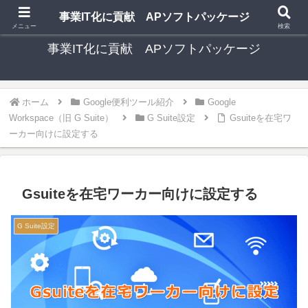
中小事業者向け 格安 手軽な多機能ソフトパッケージ
事業IT化に貢献 APソフトパッケージ
メニュー
検索
事業IT化に貢献 APソフトパッケージ
ホーム
Google便利ツール紹介
Google
Workspace（旧 G Suite）
G Suite設定
Gsuiteを在宅ワ
ーカー向けに設定する
Gsuiteを在宅ワーカー向けに設定する
G Suite設定