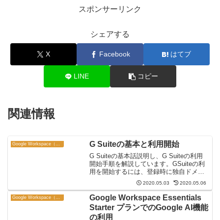
スポンサーリンク
シェアする
X
Facebook
はてブ
LINE
コピー
関連情報
G Suiteの基本と利用開始
Google Workspace（旧 G Suite）
G Suiteの基本話説明し、G Suiteの利用
開始手順を解説しています。GSuiteの利
用を開始するには、登録時に独自ドメイ
ンが必要になります。独自ドメインを持
2020.05.03
2020.05.06
っていない場合は、ここで購入できま
す。
Google Workspace Essentials
Google Workspace（旧 G Suite）
Starter プランでのGoogle AI機能
の利用