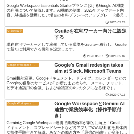
Google Workspace Essentials StarterプランにおけるGoogle AI機能
の利用について解説します。AI機能の制限、2025年アップデート内
容、AI機能を活用したい場合の有料プランへのアップグレード選択肢
までをまとめました。
2025.05.28
Gsuiteを在宅ワーカー向けに設定
G Suite設定
する
現在在宅ワーカーとして稼働している環境をGsuiteへ移行し、Gsuite
で新たに利用できる機能を設定します。
2020.05.07
2020.05.09
Google’s Gmail redesign takes
Google Workspace（旧 G Suite）
aim at Slack, Microsoft Teams
Gmail機能変更。Googleドキュメント、ドライブ、カレンダーなどの
Googleの個別のサービスが1か所にまとめられ、メール、チャット、
ビデオ通話用の会議、および会議室の4つのタブになる様です。
2020.07.16
Google WorkspaceとGemini AI
Google Workspace（旧 G Suite）
連携で業務効率化（操作手順付
き）
GeminiとGoogle Workspace連携で業務効率が劇的に向上！Gmail、
ドキュメント、スプレッドシートなど各アプリでのAI活用術を具体的
な操作手順付きで解説。あなたの働き方を「最強の秘書」が変革しま